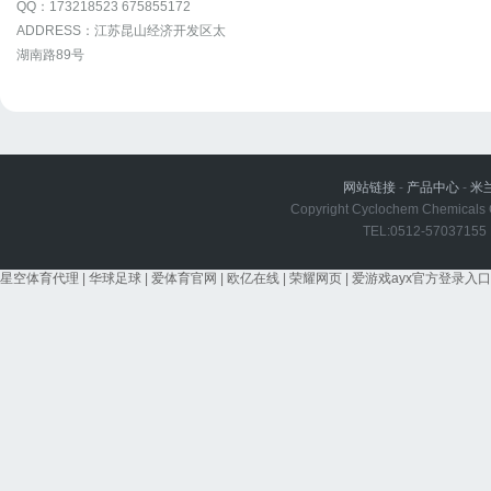
QQ：173218523 675855172
ADDRESS：江苏昆山经济开发区太
湖南路89号
网站链接
-
产品中心
-
米
Copyright Cyclochem Chemicals Co
TEL:0512-5703715
星空体育代理
|
华球足球
|
爱体育官网
|
欧亿在线
|
荣耀网页
|
爱游戏ayx官方登录入口