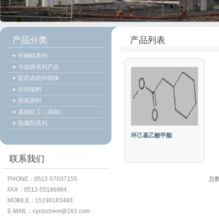
产品分类
产品列表
环糊精系列
卡波姆系列产品
医药农药中间体
药用辅料
医药原料
基础化工（高纯）
防腐剂系列
环己基乙酸甲酯
联系我们
PHONE：0512-57037155
总
FAX：0512-55186984
MOBILE：15190183483
E-MAIL：cyclochem@163.com