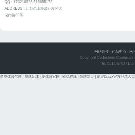
QQ：173218523 675855172
ADDRESS：江苏昆山经济开发区太
湖南路89号
网站链接
-
产品中心
-
米
Copyright Cyclochem Chemicals Co
TEL:0512-5703715
星空体育代理
|
华球足球
|
爱体育官网
|
欧亿在线
|
荣耀网页
|
爱游戏ayx官方登录入口