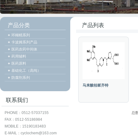
产品分类
产品列表
环糊精系列
卡波姆系列产品
医药农药中间体
药用辅料
医药原料
基础化工（高纯）
防腐剂系列
马来酸桂哌齐特
联系我们
PHONE：0512-57037155
总
FAX：0512-55186984
MOBILE：15190183483
E-MAIL：cyclochem@163.com