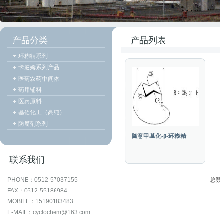
产品分类
产品列表
环糊精系列
卡波姆系列产品
医药农药中间体
药用辅料
医药原料
基础化工（高纯）
防腐剂系列
随意甲基化-β-环糊精
联系我们
PHONE：0512-57037155
总
FAX：0512-55186984
MOBILE：15190183483
E-MAIL：cyclochem@163.com