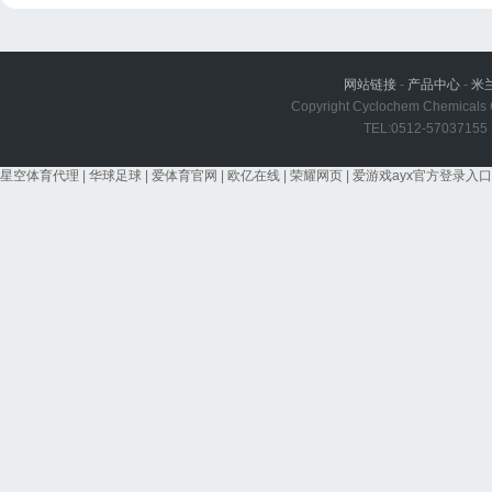
网站链接
-
产品中心
-
米
Copyright Cyclochem Chemicals Co
TEL:0512-5703715
星空体育代理
|
华球足球
|
爱体育官网
|
欧亿在线
|
荣耀网页
|
爱游戏ayx官方登录入口