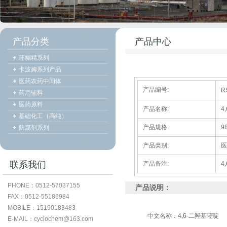
产品分类
产品中心
环糊精系列
卡波姆系列产品
医药农药中间体
产品编号:
R
药用辅料
医药原料
产品名称:
4
基础化工（高纯）
产品规格:
9
防腐剂系列
产品类别:
医
联系我们
产品备注:
4
PHONE：0512-57037155
产品说明：
FAX：0512-55186984
MOBILE：15190183483
中文名称：4,6-二羟基嘧啶
E-MAIL：cyclochem@163.com