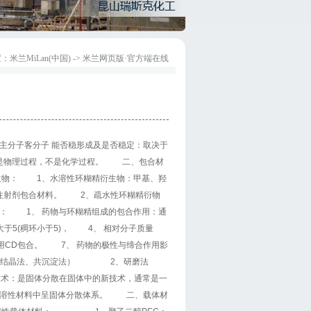
置：
米兰MiLan(中国)
-> 米兰网页版·官方端在线
主分子客分子 能否稳形成及是否稳定：取决于
 是物理过程，不是化学过程。 二、包合材
生物： 1、水溶性
环糊精
衍生物：甲基、羟
作注射剂包合材料。 2、疏水性
环糊精
衍物
点： 1、 药物与
环糊精
组成的包合作用：通
于5(稠环小于5)， 4、 相对分子质量
不宜用CD包合。 7、 药物的极性与缔合作用影
法（重结晶法、共沉淀法） 2、研磨法
是固体分散在固体中的新技术，通常是一
肠溶性材料中呈固体分散体系。 二、载体材