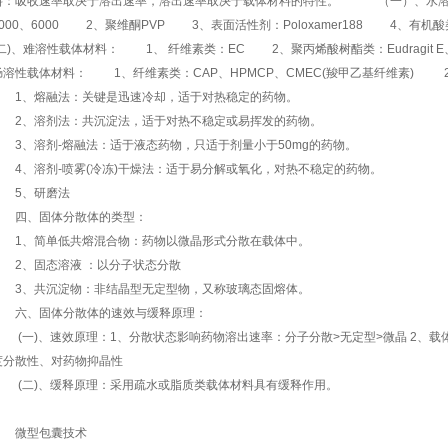
料：吸收速率取决于溶出速率，溶出速率取决于载体材料的特性。 （一）、
4000、6000 2、聚维酮PVP 3、表面活性剂：Poloxamer188 
(二)、难溶性载体材料： 1、 纤维素类：EC 2、聚丙烯酸树酯类：Eudragit
肠溶性载体材料： 1、纤维素类：CAP、HPMCP、CMEC(羧甲乙基纤维素)
1、熔融法：关键是迅速冷却，适于对热稳定的药物。
2、溶剂法：共沉淀法，适于对热不稳定或易挥发的药物。
3、溶剂-熔融法：适于液态药物，只适于剂量小于50mg的药物。
4、溶剂-喷雾(冷冻)干燥法：适于易分解或氧化，对热不稳定的药物。
5、研磨法
四、固体分散体的类型：
1、简单低共熔混合物：药物以微晶形式分散在载体中。
2、固态溶液 ：以分子状态分散
3、共沉淀物：非结晶型无定型物，又称玻璃态固熔体。
六、固体分散体的速效与缓释原理：
(一)、速效原理：1、分散状态影响药物溶出速率：分子分散>无定型>微晶 2、载
度分散性、对药物抑晶性
(二)、缓释原理：采用疏水或脂质类载体材料具有缓释作用。
微型包囊技术