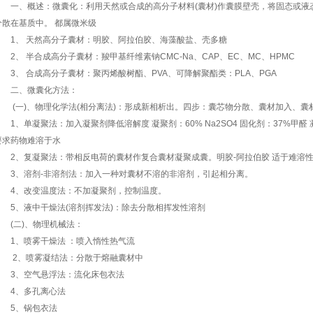
一、概述：微囊化：利用天然或合成的高分子材料(囊材)作囊膜壁壳，将固态或液态
分散在基质中。 都属微米级
1、 天然高分子囊材：明胶、阿拉伯胶、海藻酸盐、壳多糖
2、 半合成高分子囊材：羧甲基纤维素钠CMC-Na、CAP、EC、MC、HPMC
3、 合成高分子囊材：聚丙烯酸树酯、PVA、可降解聚酯类：PLA、PGA
二、微囊化方法：
(一)、物理化学法(相分离法)：形成新相析出。四步：囊芯物分散、囊材加入、囊
1、单凝聚法：加入凝聚剂降低溶解度 凝聚剂：60% Na2SO4 固化剂：37%甲醛 
要求药物难溶于水
2、复凝聚法：带相反电荷的囊材作复合囊材凝聚成囊。明胶-阿拉伯胶 适于难溶
3、溶剂-非溶剂法：加入一种对囊材不溶的非溶剂，引起相分离。
4、改变温度法：不加凝聚剂，控制温度。
5、液中干燥法(溶剂挥发法)：除去分散相挥发性溶剂
(二)、物理机械法：
1、喷雾干燥法 ：喷入惰性热气流
2、喷雾凝结法：分散于熔融囊材中
3、空气悬浮法：流化床包衣法
4、多孔离心法
5、锅包衣法