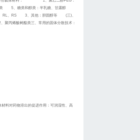
水溶性载体材料： 1、聚乙二醇PEG：
4、有机酸类 5、糖类和醇类：半乳糖、甘露醇
 E、RL、RS 3、其他：胆固醇等 (三)、
 2、聚丙烯酸树酯类三、常用的固体分散技术：
体材料对药物溶出的促进作用：可润湿性、高