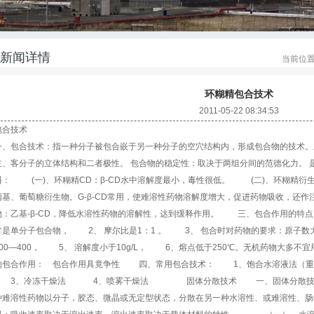
新闻详情
当前位
环糊精包合技术
2011-05-22 08:34:53
包合技术
一、包合技术：指一种分子被包合嵌于另一种分子的空穴结构内，形成包合物的技术。
主、客分子的立体结构和二者极性。 包合物的稳定性：取决于两组分间的范德化力。
料： (一)、
环糊精
CD：β-CD水中溶解度最小，毒性很低。 (二)、
环糊精
衍
丙基、葡萄糖衍生物。G-β-CD常用，使难溶性药物溶解度增大，促进药物吸收，还
物：乙基-β-CD，降低水溶性药物的溶解性，达到缓释作用。 三、包合作用的特
常是单分子包合物， 2、 摩尔比是1：1 。 3、 包合时对药物的要求：原子数大
100―400， 5、 溶解度小于10g/L， 6、熔点低于250℃。无机药物大多
响包合作用： 包合作用具竟争性 四、常用包合技术： 1、饱合水溶液
3、冷冻干燥法 4、喷雾干燥法 固体分散技术 一、固体分散技术：
种难溶性药物以分子，胶态、微晶或无定型状态，分散在另一种水溶性、或难溶性、