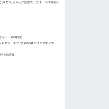
(囊芯物)包成药库型微囊。微球：药物溶解或
材沉积、囊材固化
凝聚系统：明胶-水-硫酸钠 水性介质中成囊，
性药物微囊化