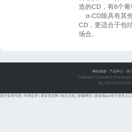
造的CD，有6个葡
α-CD除具有其他
CD，更适合于包
场合。
网站链接
-
产品中心
-
米
Copyright Cyclochem Chemicals Co
TEL:0512-5703715
星空体育代理
|
华球足球
|
爱体育官网
|
欧亿在线
|
荣耀网页
|
爱游戏ayx官方登录入口