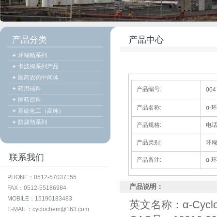
产品分类
产品中心
环糊精系列
卡波姆系列产品
医药农药中间体
药用辅料
产品编号:
004
医药原料
产品名称:
α-
基础化工（高纯）
防腐剂系列
产品规格:
电
产品类别:
环
联系我们
产品备注:
α-
PHONE：0512-57037155
产品说明：
FAX：0512-55186984
MOBILE：15190183483
英文名称：α-Cyclod
E-MAIL：cyclochem@163.com